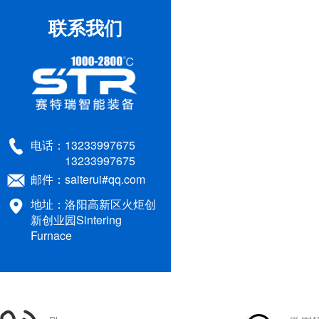
1700度高温烧结炉：1700度高
联系我们
1200度高温马弗炉12L:300*200*200
STR-HTR1600-T耐火材料高温
耐火砖荷重软化温度试验用试
电话：
13233997675
1200度气氛箱式炉12升：STR
13233997675
邮件：
saiterui#qq.com
STR M6-12高温马弗炉技术参
地址：洛阳高新区火炬创
1100度水冷抗热震性试验机:
新创业园Sintering
Furnace