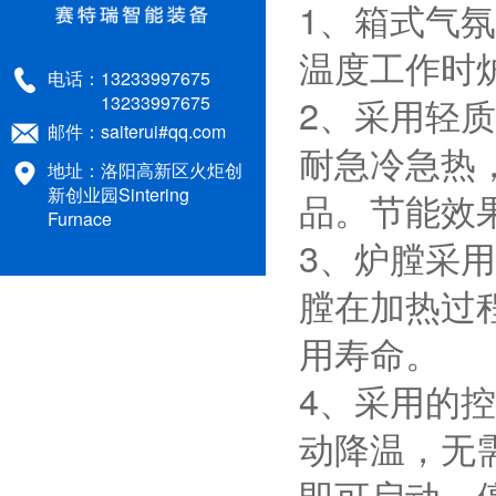
1、箱式气
STR-AM4-14TP氮氩气氛马弗炉
温度工作时
电话：
13233997675
1600℃ Atmosphere muffle furnace
2、采用轻
13233997675
邮件：
saiterui#qq.com
1200℃ Vacuum chamber sintering furnace
耐急冷急热
地址：洛阳高新区火炬创
STR M10-13人工智能箱式电
新创业园Sintering
品。节能效
Furnace
3、炉膛采
STR-M12-12实验室马弗炉:120
膛在加热过
900立式红外加热管式炉：红
用寿命。
STR AM12-17箱式气氛炉：17
4、采用的控
1200℃单温区管式炉：人工智
动降温，无需
即可启动、