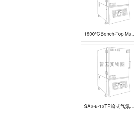
1800℃Bench-Top Muffle Fur
SA2-6-12TP​箱式气氛