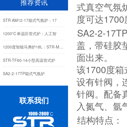
推荐资讯
式真空气氛炉
900立式红外加热管式炉：红
度可达1700
STR AM12-17箱式气氛炉：17
SA2-2-
1200℃单温区管式炉：人工智
盖，带硅胶
1200度智能马弗炉18L：STR-M18-12
面出来。
STR-TF60-14小型高温管式炉
该1700
SA2-2-17TP箱式气氛炉
设有针阀，
STR-AM12-14-2真空气氛箱式
针阀。配备
STR-XS1400高温箱式炉
联系我们
入氮气、氩
STR-TF300-10大口径三温区管式炉
结构特点：
1200℃可旋转倾斜管式炉