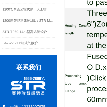
to pa
1200℃单温区管式炉：人工智
Three
1200度智能马弗炉18L：STR-M18-12
6")Zo
Heating Zone
STR-TF60-14小型高温管式炉
tempe
length
SA2-2-17TP箱式气氛炉
at th
STR-AM12-14-2真空气氛箱式
Fused
STR-XS1400高温箱式炉
O.D.
联系我们
STR-TF300-10大口径三温区管式炉
)Clic
Processing
tube amp;
1200℃可旋转倾斜管式炉
proce
Flange
STR-AM4-14TP氮氩气氛马弗炉
60mm
13233997675