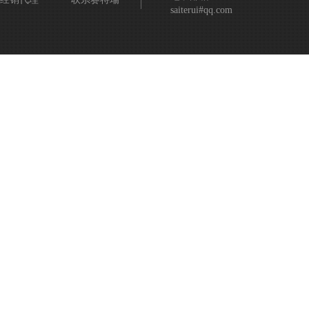
saiterui#qq.com