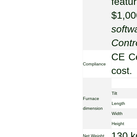
featu
$1,00
softw
Contro
CE Ce
Compliance
cost.
Tilt
Furnace
Length
dimension
Width
Height
130 k
Net Weight