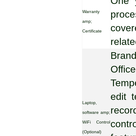
One y
proce
Warranty
amp;
cover
Certificate
relat
Brand
Offic
Tempe
edit 
Laptop,
recor
software amp;
contr
WiFi Control
(Optional)