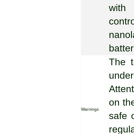
with
contr
nanol
batter
The t
unde
Atten
on the
Warnings
safe 
regul