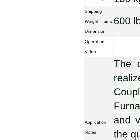
Shipping
600 l
Weight amp;
Dimension
Operation
Video
The c
reali
Coupl
Furna
and v
Application
the q
Notes