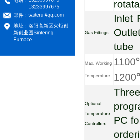
电话：
1600℃ Atmosphere muffle furnace
rotat
13233997675
saiterui#qq.com
邮件：
1200℃ Vacuum chamber sintering furnace
Inlet
地址：洛阳高新区火炬创
Outle
STR M10-13人工智能箱式电
Gas Fittings
新创业园Sintering
Furnace
tube
STR-M12-12实验室马弗炉:120
1100
900立式红外加热管式炉：红
Max. Working
1200
STR AM12-17箱式气氛炉：17
Temperature
1200℃单温区管式炉：人工智
Thre
progr
Optional
Temperature
PC for
Controllers
orderi