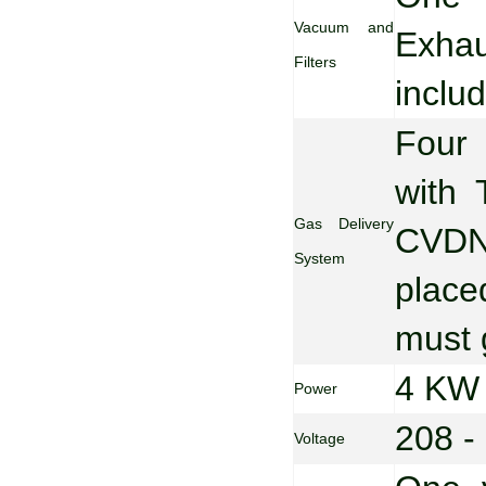
Vacuum and
Exhau
Filters
inclu
Four 
with 
Gas Delivery
CVDNo
System
place
must 
4 KW
Power
208 -
Voltage