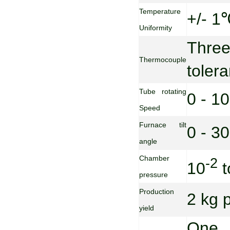
Temperature
+/- 1
Uniformity
Three
Thermocouple
toler
Tube rotating
0 - 1
Speed
Furnace tilt
0 - 30
angle
Chamber
-2
10
t
pressure
Production
2 kg 
yield
One 