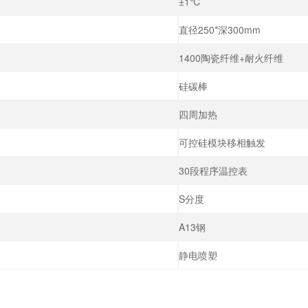
±1℃
直径250*深300mm
1400陶瓷纤维+耐火纤维
硅碳棒
四周加热
可控硅模块移相触发
30段程序温控表
S分度
A13钢
静电喷塑