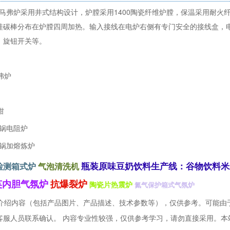
坩锅马弗炉采用井式结构设计，炉膛采用1400陶瓷纤维炉膛，保温采用耐
硅碳棒分布在炉膛四周加热。输入接线在电炉右侧有专门安全的接线盒，
，旋钮开关等。
弗炉
钳
坩锅电阻炉
坩锅加熔炼炉
瓶装原味豆奶饮料生产线：谷物饮料米
检测箱式炉
气泡清洗机
英内胆气氛炉
抗爆裂炉
陶瓷片热震炉
氮气保护箱式气氛炉
介绍内容（包括产品图片、产品描述、技术参数等），仅供参考。可能由
内容专业性较强，仅供参考学习，请勿直接采用。本
客服人员联系确认。