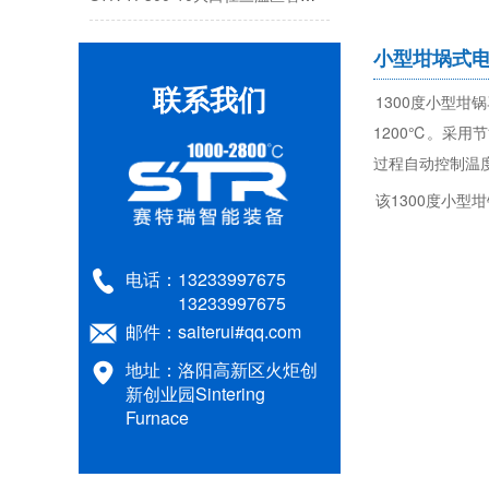
1200℃可旋转倾斜管式炉
小型坩埚式
STR-AM4-14TP氮氩气氛马弗炉
联系我们
1300度小型坩
1200℃。采
1600℃ Atmosphere muffle furnace
过程自动控制温
1200℃ Vacuum chamber sintering furnace
该1300度小
STR M10-13人工智能箱式电
电话：
13233997675
STR-M12-12实验室马弗炉:120
13233997675
邮件：
saiterui#qq.com
900立式红外加热管式炉：红
地址：洛阳高新区火炬创
STR AM12-17箱式气氛炉：17
新创业园Sintering
Furnace
1200℃单温区管式炉：人工智