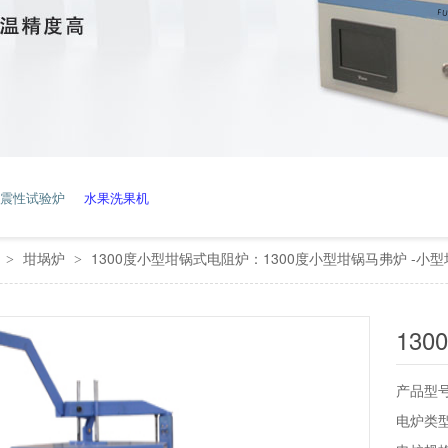
震性试验炉
水果洗果机
页
坩埚炉
1300度小型坩锅式电阻炉：1300度小型坩锅马弗炉
-小
>
>
产品型号
电炉类