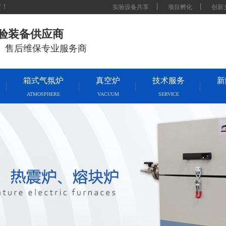
度！
丨
丨
实验设备共享
项目孵化
创新
实验装备供应商
、售后维保专业服务商
箱式气氛炉
真空炉
技术服务
新
ATMOSPHERE
VACUUM
SERVICE