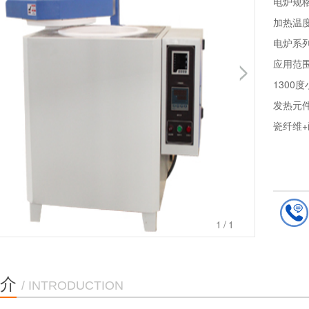
电炉规
加热温度
电炉系
应用范围
1300
发热元件
瓷纤维+
1
/1
介
/ INTRODUCTION