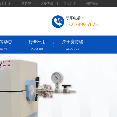
丨
丨
丨
丨
支持计划
新希望
大爱无疆
寻找足迹
国产电炉
联系电话：
闻动态
行业应用
关于赛特瑞
NEWS
INDUSTRY
ABOUT US