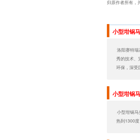
归原作者所有，
小型坩锅
洛阳赛特瑞高
秀的技术、完
环保，深受
小型坩锅
小型坩锅马弗
热到1300度